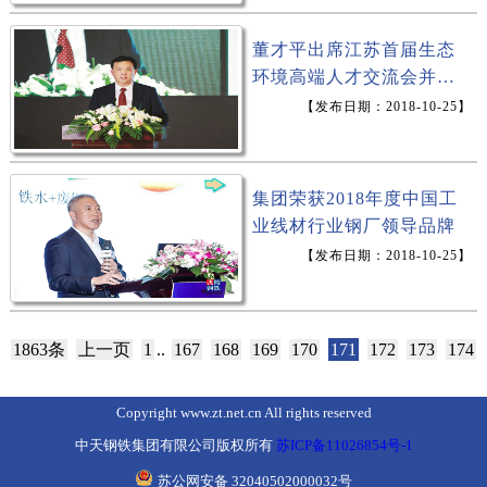
董才平出席江苏首届生态
环境高端人才交流会并发
表演讲
【发布日期：2018-10-25】
集团荣获2018年度中国工
业线材行业钢厂领导品牌
【发布日期：2018-10-25】
1863条
上一页
1
..
167
168
169
170
171
172
173
174
175
..
187
下一页
Copyright www.zt.net.cn All rights reserved
中天钢铁集团有限公司版权所有
苏ICP备11026854号-1
苏公网安备 32040502000032号