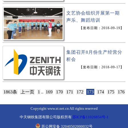
文艺协会组织开展第一期
声乐、舞蹈培训
【发布日期：2018-09-19】
集团召开8月份生产经营分
析会
【发布日期：2018-09-17】
1863条
上一页
1
..
169
170
171
172
173
174
175
176
177
..
187
下一页
Copyright www.zt.net.cn All rights reserved
中天钢铁集团有限公司版权所有
苏ICP备11026854号-1
苏公网安备 32040502000032号