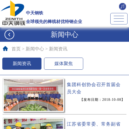
中天钢铁
全球领先的棒线材优特钢企业
关于我们
新闻中心
新闻中心
首页
>
新闻中心
>
新闻资讯
营销信息
新闻资讯
媒体聚焦
创新发布
招投标管理
集团科创协会召开首届会
人力资源
员大会
【发布日期：2018-10-08】
企业文化
党群建设
江苏省委常委、常务副省