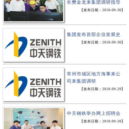
长樊金龙来集团调研指导
【发布日期：2018-09-30】
集团发布首部企业发展史
【发布日期：2018-09-30】
常州市城区地方海事来公
司来集团调研
【发布日期：2018-09-29】
中天钢铁举办网上招聘会
【发布日期：2018-09-28】