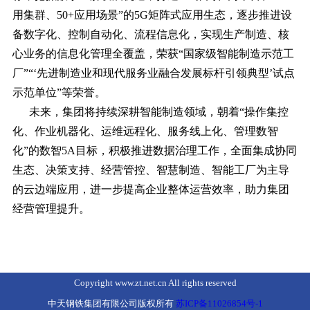
用集群、50+应用场景”的5G矩阵式应用生态，逐步推进设
备数字化、控制自动化、流程信息化，实现生产制造、核
心业务的信息化管理全覆盖，荣获“国家级智能制造示范工
厂”“‘先进制造业和现代服务业融合发展标杆引领典型’试点
示范单位”等荣誉。
未来，集团将持续深耕智能制造领域，朝着“操作集控
化、作业机器化、运维远程化、服务线上化、管理数智
化”的数智5A目标，积极推进数据治理工作，全面集成协同
生态、决策支持、经营管控、智慧制造、智能工厂为主导
的云边端应用，进一步提高企业整体运营效率，助力集团
经营管理提升。
Copyright www.zt.net.cn All rights reserved
中天钢铁集团有限公司版权所有
苏ICP备11026854号-1