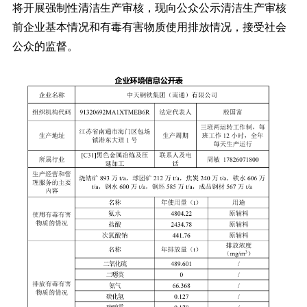
将开展强制性清洁生产审核，现向公众公示清洁生产审核
前企业基本情况和有毒有害物质使用排放情况，接受社会
公众的监督。