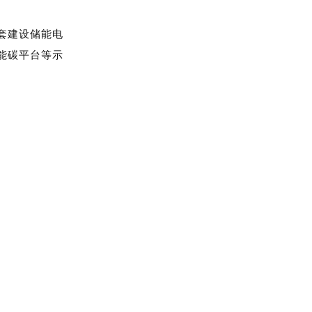
工，后续将配套建设储能电
、低碳港口、能碳平台等示